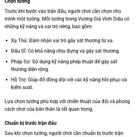
Chọn tướng
Trước khi bước vào trận đấu, người chơi cần chọn cho
mình một tướng. Mỗi tướng trong Vương Giả Vinh Diệu có
những kỹ năng và vai trò riêng, bao gồm:
Xạ Thủ: Đảm nhận vai trò gây sát thương từ xa.
Đấu Sĩ: Có khả năng chịu đựng và gây sát thương.
Pháp Sư: Sử dụng kỹ năng phép thuật để gây sát
thương diện rộng.
Hỗ Trợ: Giúp đỡ đồng đội với các kỹ năng hồi phục và
kiểm soát.
Lựa chọn tướng phù hợp với chiến thuật của đội và phong
cách chơi của bản thân là rất quan trọng.
Chuẩn bị trước trận đấu
Sau khi chọn tướng, người chơi cần chuẩn bị trước trận