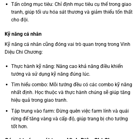
Tấn công mục tiêu: Chỉ định mục tiêu cụ thể trong giao
tranh, giúp tối ưu hóa sát thương và giảm thiểu tổn thất
cho đội.
Kỹ năng cá nhân
Kỹ năng cá nhân cũng đóng vai trò quan trọng trong Vinh
Diệu Chi Chương:
Thực hành kỹ năng: Nâng cao khả năng điều khiển
tướng và sử dụng kỹ năng đúng lúc.
Tìm hiểu combo: Mỗi tướng đều có các combo kỹ năng
nhất định. Học thuộc và thực hành chúng sẽ giúp tăng
hiệu quả trong giao tranh.
Tập trung vào farm: Đừng quên việc farm lính và quái
rừng để tăng vàng và cấp độ, giúp trang bị cho tướng
tốt hơn.