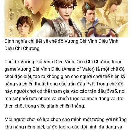
Định nghĩa chi tiết về chế độ Vương Giả Vinh Diệu Vinh
Diệu Chi Chương
Chế độ Vương Giả Vinh Diệu Vinh Diệu Chi Chương trong
game Vương Giả Vinh Diệu (Arena of Valor) là một chế độ
chơi đặc biệt, tạo ra không gian cho người chơi thể hiện kỹ
năng và chiến thuật trong các trận đấu PvP. Trong chế độ
này, người chơi có thể tham gia vào các trận đấu 5vs5, nơi
mà sự phối hợp nhóm và chiến lược cá nhân đóng vai trò
then chốt trong việc giành chiến thắng.
Mỗi người chơi sẽ lựa chọn cho mình một tướng với những
khả năng riêng biệt, từ đó tạo ra các đội hình đa dạng và