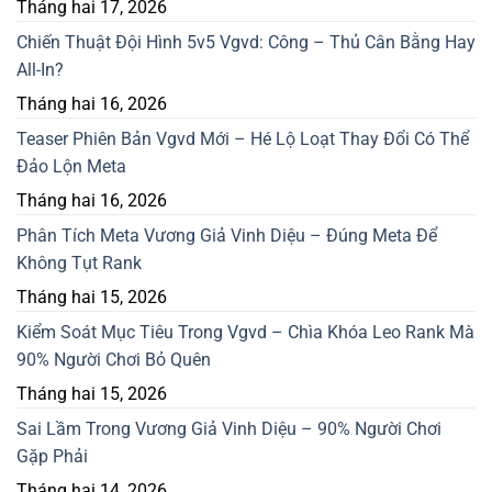
Tháng hai 17, 2026
Chiến Thuật Đội Hình 5v5 Vgvd: Công – Thủ Cân Bằng Hay
All-In?
Tháng hai 16, 2026
Teaser Phiên Bản Vgvd Mới – Hé Lộ Loạt Thay Đổi Có Thể
Đảo Lộn Meta
Tháng hai 16, 2026
Phân Tích Meta Vương Giả Vinh Diệu – Đúng Meta Để
Không Tụt Rank
Tháng hai 15, 2026
Kiểm Soát Mục Tiêu Trong Vgvd – Chìa Khóa Leo Rank Mà
90% Người Chơi Bỏ Quên
Tháng hai 15, 2026
Sai Lầm Trong Vương Giả Vinh Diệu – 90% Người Chơi
Gặp Phải
Tháng hai 14, 2026