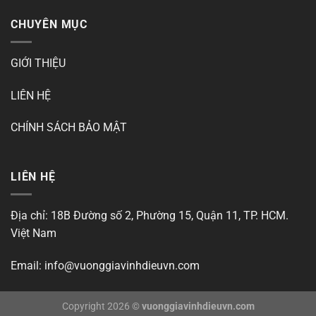
CHUYÊN MỤC
GIỚI THIỆU
LIÊN HỆ
CHÍNH SÁCH BẢO MẬT
LIÊN HỆ
Địa chỉ: 18B Đường số 2, Phường 15, Quận 11, TP. HCM.
Việt Nam
Email:
info@vuonggiavinhdieuvn.com
Copyright 2026 ©
vuonggiavinhdieuvn.com