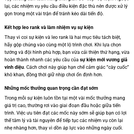
lại, các nhiệm vụ yêu cầu điều kiện đặc thù nên được xử lý
gọn trong một vài trận để tránh kéo dài tiến độ.
Kết hợp leo rank và làm nhiệm vụ sự kiện
Thay vì coi sự kiện và leo rank là hai mục tiêu tách biệt,
hãy gộp chúng vào cùng một lộ trình chơi. Khi lựa chọn
tướng và đội hình phù hợp, bạn vừa cải thiện thứ hạng, vừa
hoàn thành nhanh các yêu cầu của
sự kiện mới vương giả
vinh diệu
. Cách chơi này giúp hạn chế cảm giác “cày cuốc”
khô khan, đồng thời giữ nhịp chơi ổn định hơn.
Những mốc thưởng quan trọng cần đạt sớm
Trong mỗi sự kiện luôn tồn tại một vài mốc thưởng mang
giá trị cao, thường rơi vào giai đoạn đầu hoặc giữa tiến
trình. Việc ưu tiên đạt các mốc này sớm sẽ giúp bạn có lợi
thế tâm lý và tài nguyên để tiếp tục các nhiệm vụ còn lại
nhẹ nhàng hơn, thay vì dồn áp lực vào những ngày cuối.