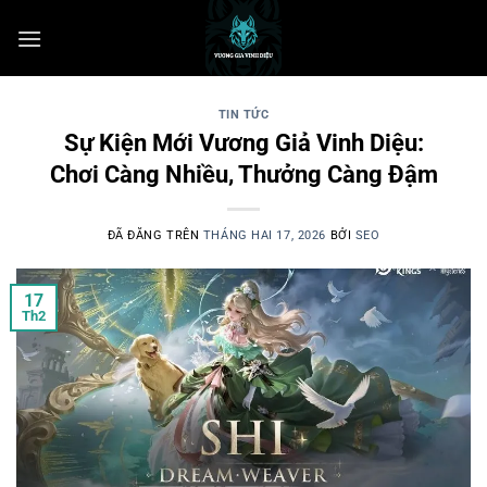
Chuyển
đến
nội
dung
TIN TỨC
Sự Kiện Mới Vương Giả Vinh Diệu:
Chơi Càng Nhiều, Thưởng Càng Đậm
ĐÃ ĐĂNG TRÊN
THÁNG HAI 17, 2026
BỞI
SEO
17
Th2