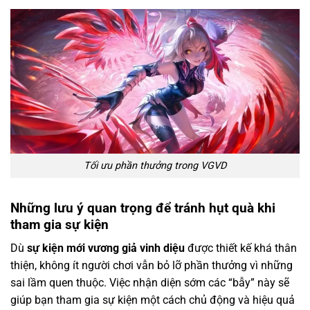
Tối ưu phần thưởng trong VGVD
Những lưu ý quan trọng để tránh hụt quà khi
tham gia sự kiện
Dù
sự kiện mới vương giả vinh diệu
được thiết kế khá thân
thiện, không ít người chơi vẫn bỏ lỡ phần thưởng vì những
sai lầm quen thuộc. Việc nhận diện sớm các “bẫy” này sẽ
giúp bạn tham gia sự kiện một cách chủ động và hiệu quả