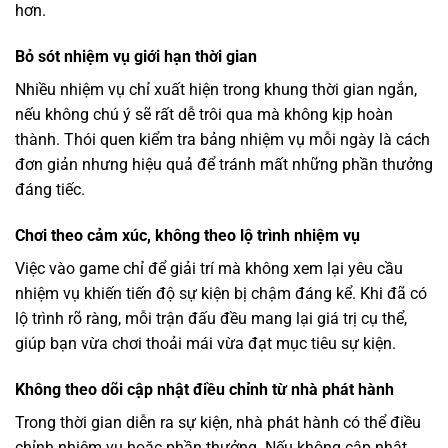
hơn.
Bỏ sót nhiệm vụ giới hạn thời gian
Nhiều nhiệm vụ chỉ xuất hiện trong khung thời gian ngắn,
nếu không chú ý sẽ rất dễ trôi qua mà không kịp hoàn
thành. Thói quen kiểm tra bảng nhiệm vụ mỗi ngày là cách
đơn giản nhưng hiệu quả để tránh mất những phần thưởng
đáng tiếc.
Chơi theo cảm xúc, không theo lộ trình nhiệm vụ
Việc vào game chỉ để giải trí mà không xem lại yêu cầu
nhiệm vụ khiến tiến độ sự kiện bị chậm đáng kể. Khi đã có
lộ trình rõ ràng, mỗi trận đấu đều mang lại giá trị cụ thể,
giúp bạn vừa chơi thoải mái vừa đạt mục tiêu sự kiện.
Không theo dõi cập nhật điều chỉnh từ nhà phát hành
Trong thời gian diễn ra sự kiện, nhà phát hành có thể điều
chỉnh nhiệm vụ hoặc phần thưởng. Nếu không cập nhật