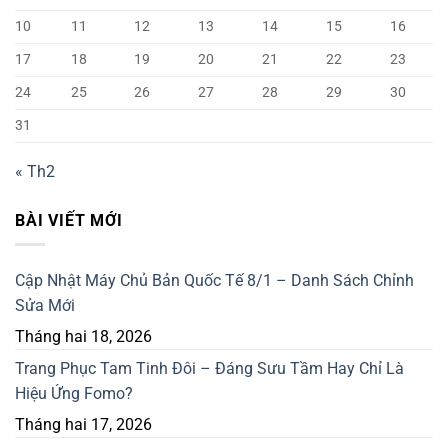
10
11
12
13
14
15
16
17
18
19
20
21
22
23
24
25
26
27
28
29
30
31
« Th2
BÀI VIẾT MỚI
Cập Nhật Máy Chủ Bản Quốc Tế 8/1 – Danh Sách Chỉnh
Sửa Mới
Tháng hai 18, 2026
Trang Phục Tam Tinh Đôi – Đáng Sưu Tầm Hay Chỉ Là
Hiệu Ứng Fomo?
Tháng hai 17, 2026