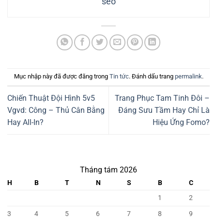
seo
Mục nhập này đã được đăng trong
Tin tức
. Đánh dấu trang
permalink
.
Chiến Thuật Đội Hình 5v5
Trang Phục Tam Tinh Đôi –
Vgvd: Công – Thủ Cân Bằng
Đáng Sưu Tầm Hay Chỉ Là
Hay All-In?
Hiệu Ứng Fomo?
Tháng tám 2026
H
B
T
N
S
B
C
1
2
3
4
5
6
7
8
9