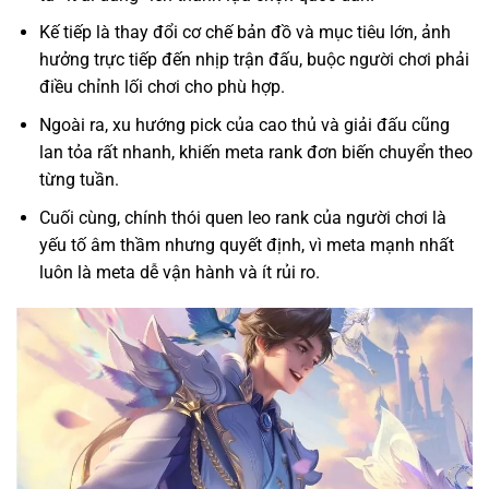
Kế tiếp là thay đổi cơ chế bản đồ và mục tiêu lớn, ảnh
hưởng trực tiếp đến nhịp trận đấu, buộc người chơi phải
điều chỉnh lối chơi cho phù hợp.
Ngoài ra, xu hướng pick của cao thủ và giải đấu cũng
lan tỏa rất nhanh, khiến meta rank đơn biến chuyển theo
từng tuần.
Cuối cùng, chính thói quen leo rank của người chơi là
yếu tố âm thầm nhưng quyết định, vì meta mạnh nhất
luôn là meta dễ vận hành và ít rủi ro.