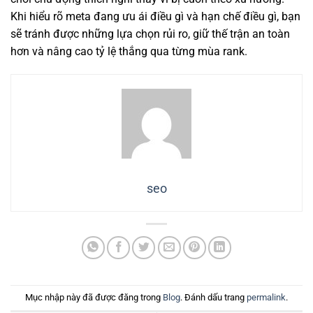
Khi hiểu rõ meta đang ưu ái điều gì và hạn chế điều gì, bạn
sẽ tránh được những lựa chọn rủi ro, giữ thế trận an toàn
hơn và nâng cao tỷ lệ thắng qua từng mùa rank.
seo
Mục nhập này đã được đăng trong
Blog
. Đánh dấu trang
permalink
.