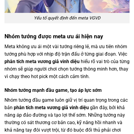
Yếu tố quyết định đến meta VGVD
Nhóm tướng được meta ưu ái hiện nay
Meta không ưu ái một vài tướng riêng lẻ, mà ưu tiên nhóm
tướng phù hợp với nhịp độ trận đấu ở từng giai đoạn. Việc
phân tích meta vương giả vinh diệu
hiểu rõ vai trò của từng
nhóm sẽ giúp người chơi chọn tướng thông minh hơn, thay
vì chạy theo hot pick một cách cảm tính.
Nhóm tướng mạnh đầu game, tạo áp lực sớm
Nhóm tướng đầu game luôn giữ vị trí quan trọng trong các
bản
phân tích meta vương giả vinh diệu
gần đây, bởi khả
năng áp đảo đường và tạo lợi thế sớm. Những tướng này
thường có sát thương cơ bản cao, kỹ năng hồi nhanh và
khả năng tay đôi vượt trội, từ đó buộc đối thủ phải chơi