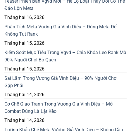
Teaser Phiên Bản Vgvd Mới – Hé Lộ Loạt Thay Đổi Có Thể
Đảo Lộn Meta
Tháng hai 16, 2026
Phân Tích Meta Vương Giả Vinh Diệu – Đúng Meta Để
Không Tụt Rank
Tháng hai 15, 2026
Kiểm Soát Mục Tiêu Trong Vgvd – Chìa Khóa Leo Rank Mà
90% Người Chơi Bỏ Quên
Tháng hai 15, 2026
Sai Lầm Trong Vương Giả Vinh Diệu – 90% Người Chơi
Gặp Phải
Tháng hai 14, 2026
Cơ Chế Giao Tranh Trong Vương Giả Vinh Diệu – Mở
Combat Đúng Là Lật Kèo
Tháng hai 14, 2026
Tướng Khắc Chế Meta Vương Giả Vinh Diệu – Không Cần