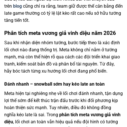
trên
blog
cũng chỉ ra rằng, team giữ được thế cân bằng đến
late game thường có tỷ lệ lật kèo rất cao nếu sở hữu tướng
tăng tiến tốt.
Phân tích meta vương giả vinh diệu năm 2026
Sau khi nhận diện nhóm tướng, bước tiếp theo là xác định
lối chơi nào đang thống trị. Meta không chỉ nằm ở tướng
mạnh, mà còn thể hiện rõ qua cách các đội triển khai giao
tranh, kiểm soát bản đồ và phân bổ tài nguyên. Từ đây,
hãy bóc tách từng xu hướng lối chơi đang phổ biến.
Đánh nhanh – snowball sớm hay kéo late an toàn
Meta hiện tại nghiêng nhẹ về lối chơi đánh nhanh, tận dụng
lợi thế sớm để kết thúc trận đấu trước khi đối phương kịp
hoàn thiện sức mạnh. Tuy nhiên, điều đó không đồng
nghĩa kéo late là sai. Trong
phân tích meta vương giả vinh
diệu
, lối chơi an toàn vẫn hiệu quả nếu đội hình có tướng