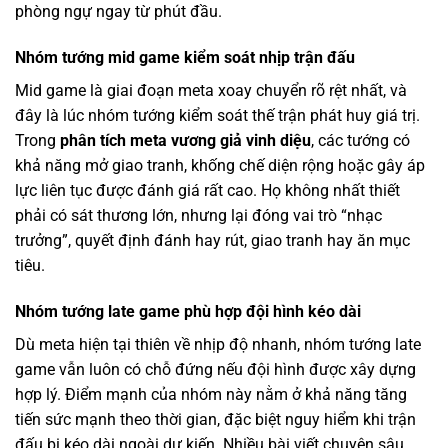
phòng ngự ngay từ phút đầu.
Nhóm tướng mid game kiểm soát nhịp trận đấu
Mid game là giai đoạn meta xoay chuyển rõ rệt nhất, và
đây là lúc nhóm tướng kiểm soát thế trận phát huy giá trị.
Trong
phân tích meta vương giả vinh diệu
, các tướng có
khả năng mở giao tranh, khống chế diện rộng hoặc gây áp
lực liên tục được đánh giá rất cao. Họ không nhất thiết
phải có sát thương lớn, nhưng lại đóng vai trò “nhạc
trưởng”, quyết định đánh hay rút, giao tranh hay ăn mục
tiêu.
Nhóm tướng late game phù hợp đội hình kéo dài
Dù meta hiện tại thiên về nhịp độ nhanh, nhóm tướng late
game vẫn luôn có chỗ đứng nếu đội hình được xây dựng
hợp lý. Điểm mạnh của nhóm này nằm ở khả năng tăng
tiến sức mạnh theo thời gian, đặc biệt nguy hiểm khi trận
đấu bị kéo dài ngoài dự kiến. Nhiều bài viết chuyên sâu