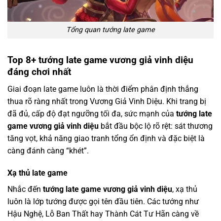
Tổng quan tướng late game
Top 8+ tướng late game vương giả vinh diệu
đáng chơi nhất
Giai đoạn late game luôn là thời điểm phân định thắng
thua rõ ràng nhất trong Vương Giả Vinh Diệu. Khi trang bị
đã đủ, cấp độ đạt ngưỡng tối đa, sức mạnh của
tướng late
game vương giả vinh diệu
bắt đầu bộc lộ rõ rệt: sát thương
tăng vọt, khả năng giao tranh tổng ổn định và đặc biệt là
càng đánh càng “khét”.
Xạ thủ late game
Nhắc đến
tướng late game vương giả vinh diệu
, xạ thủ
luôn là lớp tướng được gọi tên đầu tiên. Các tướng như
Hậu Nghệ, Lỗ Ban Thất hay Thành Cát Tư Hãn càng về