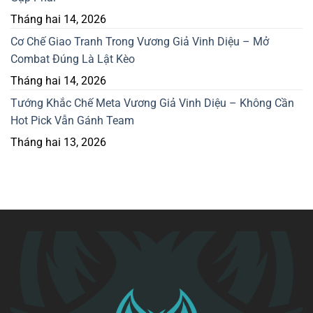
Tháng hai 14, 2026
Cơ Chế Giao Tranh Trong Vương Giả Vinh Diệu – Mở
Combat Đúng Là Lật Kèo
Tháng hai 14, 2026
Tướng Khắc Chế Meta Vương Giả Vinh Diệu – Không Cần
Hot Pick Vẫn Gánh Team
Tháng hai 13, 2026