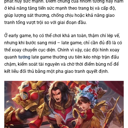
phát huy sức mạnh. Điểm chung của nhóm tướng này nằm
ở khả năng tăng tiến sức mạnh theo trang bị và cấp độ,
giúp lượng sát thương, chống chịu hoặc khả năng giao
tranh tổng vượt trội so với giai đoạn đầu.
Ở early game, họ có thể chơi khá an toàn, thậm chí lép vế,
nhưng khi bước sang mid – late game, chỉ cần đủ đồ là có
thể xoay chuyển cục diện. Chính vì vậy, các đội hình xoay
quanh
tướng
late game thường ưu tiên kéo nhịp trận đấu
chậm, kiểm soát tài nguyên và chờ thời điểm bùng nổ để
kết liễu đối thủ bằng một pha giao tranh quyết định.