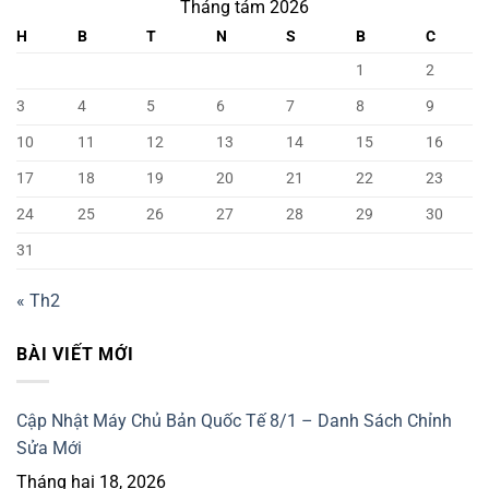
Tháng tám 2026
H
B
T
N
S
B
C
1
2
3
4
5
6
7
8
9
10
11
12
13
14
15
16
17
18
19
20
21
22
23
24
25
26
27
28
29
30
31
« Th2
BÀI VIẾT MỚI
Cập Nhật Máy Chủ Bản Quốc Tế 8/1 – Danh Sách Chỉnh
Sửa Mới
Tháng hai 18, 2026