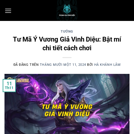
Chuyển
đến
nội
dung
TƯỚNG
Tư Mã Ý Vương Giả Vinh Diệu: Bật mí
chi tiết cách chơi
ĐÃ ĐĂNG TRÊN
THÁNG MƯỜI MỘT 11, 2024
BỞI
HÀ KHÁNH LÂM
11
Th11