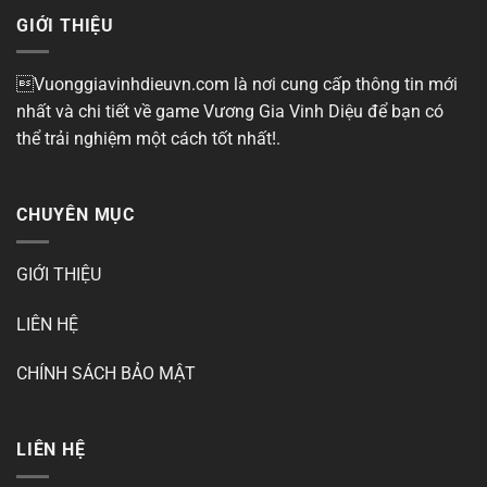
GIỚI THIỆU
Vuonggiavinhdieuvn.com là nơi cung cấp thông tin mới
nhất và chi tiết về game
Vương Gia Vinh Diệu
để bạn có
thể trải nghiệm một cách tốt nhất!.
CHUYÊN MỤC
GIỚI THIỆU
LIÊN HỆ
CHÍNH SÁCH BẢO MẬT
LIÊN HỆ