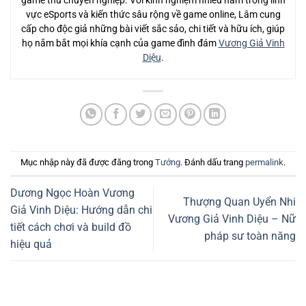
vực eSports và kiến thức sâu rộng về game online, Lâm cung
cấp cho độc giả những bài viết sắc sảo, chi tiết và hữu ích, giúp
họ nắm bắt mọi khía cạnh của game đình đám
Vương Giả Vinh
Diệu
.
Mục nhập này đã được đăng trong
Tướng
. Đánh dấu trang
permalink
.
Dương Ngọc Hoàn Vương
Thượng Quan Uyển Nhi
Giả Vinh Diệu: Hướng dẫn chi
Vương Giả Vinh Diệu – Nữ
tiết cách chơi và build đồ
pháp sư toàn năng
hiệu quả