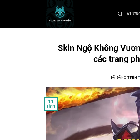
Chuyển
đến
VƯƠNG
nội
dung
Skin Ngộ Không Vương 
các trang p
ĐÃ ĐĂNG TRÊN
11
Th11