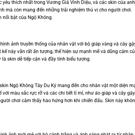
yêu thích nhất trong Vương Giả Vinh Diệu, và các skin của anh
ảnh mà còn mang đến những trải nghiệm thú vị cho người chơi.
in nổi bật của Ngộ Không.
ình ảnh truyền thống của nhân vật với bộ giáp vàng và cây gậ
ết kế này vẫn rất ấn tượng, thể hiện sự mạnh mẽ và dũng cảm c
à skin dễ tiếp cận và đầy tính biểu tượng.
g, skin Ngộ Không Tây Du Ký mang đến cho nhân vật một diện m
với màu sắc rực rỡ và các chi tiết tỉ mỉ, như áo giáp và cây gậy
 người chơi cảm thấy hào hứng hơn khi chiến đấu. Skin này khô
nh ảnh mới mẻ với bộ cánh trắng và ánh sáng phát ra từ nhân