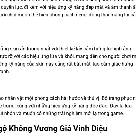
và quyền lực, đi kèm với hiệu ứng kỹ năng đẹp mắt và âm thanh 
ười chơi muốn thể hiện phong cách riêng, đồng thời mang lại c
g skin ấn tượng nhất với thiết kế lấy cảm hứng từ hình ảnh
ực rỡ với các hiệu ứng lửa và khói, mang đến cho người chơi 
ứng kỹ năng của skin này cũng rất bắt mắt, tạo cảm giác hưng
ranh.
nhân vật một phong cách hài hước và thú vị. Bộ trang phục 
c trưng, cùng với những hiệu ứng kỹ năng độc đáo. Đây là lựa
vui nhộn và muốn có những trải nghiệm mới lạ trong game.
Ngộ Không Vương Giả Vinh Diệu